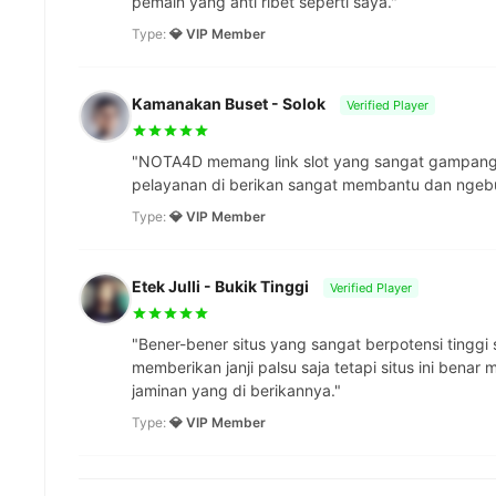
pemain yang anti ribet seperti saya."
Type:
💎 VIP Member
Kamanakan Buset - Solok
Verified Player
"NOTA4D memang link slot yang sangat gampan
pelayanan di berikan sangat membantu dan ngebua
Type:
💎 VIP Member
Etek Julli - Bukik Tinggi
Verified Player
"Bener-bener situs yang sangat berpotensi tinggi
memberikan janji palsu saja tetapi situs ini bena
jaminan yang di berikannya."
Type:
💎 VIP Member