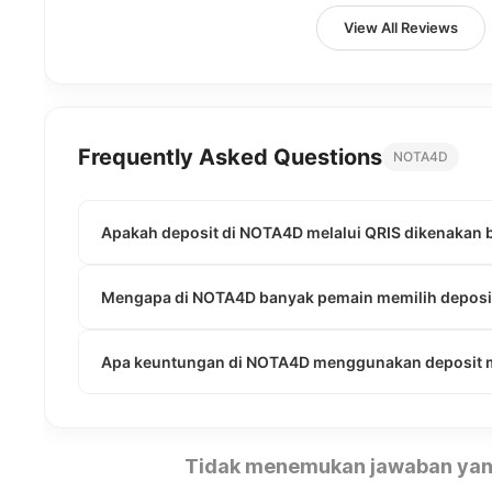
View All Reviews
Frequently Asked Questions
NOTA4D
Apakah deposit di NOTA4D melalui QRIS dikenakan 
Mengapa di NOTA4D banyak pemain memilih deposi
Apa keuntungan di NOTA4D menggunakan deposit 
Tidak menemukan jawaban yan