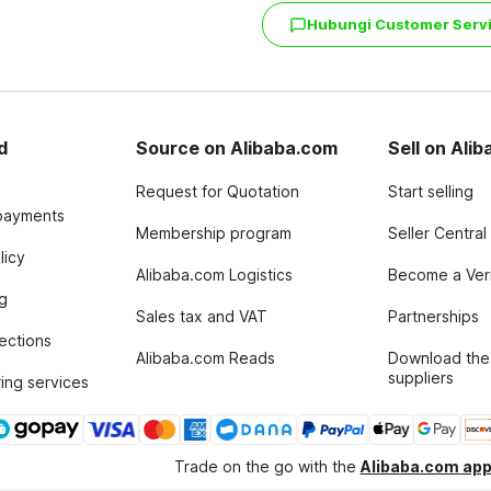
Hubungi Customer Serv
d
Source on Alibaba.com
Sell on Ali
Request for Quotation
Start selling
payments
Membership program
Seller Central
licy
Alibaba.com Logistics
Become a Veri
g
Sales tax and VAT
Partnerships
tections
Alibaba.com Reads
Download the
suppliers
ing services
Trade on the go with the
Alibaba.com ap