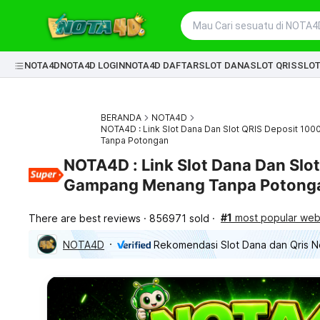
NOTA4D
NOTA4D LOGIN
NOTA4D DAFTAR
SLOT DANA
SLOT QRIS
SLOT
BERANDA
NOTA4D
NOTA4D : Link Slot Dana Dan Slot QRIS Deposit 1
Tanpa Potongan
NOTA4D : Link Slot Dana Dan Slo
Gampang Menang Tanpa Potong
#1
most popular webs
There are best reviews
856971 sold
NOTA4D
Rekomendasi Slot Dana dan Qris N